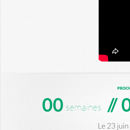
PROCH
0
0
//
semaines
Le 23 jui